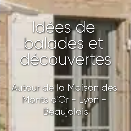
Idées de 
balades et 
découvertes
Autour de la Maison des 
Monts d'Or - Lyon - 
Beaujolais