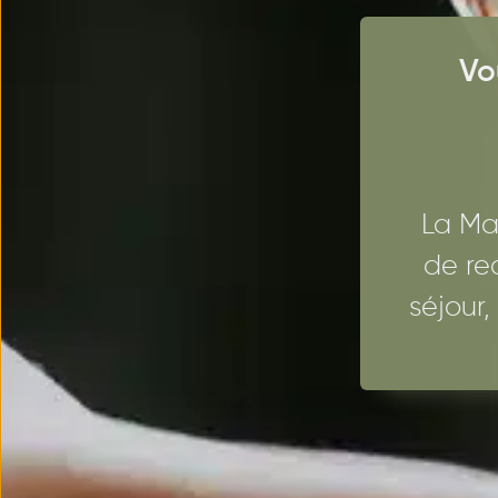
Vo
La Ma
de re
séjour,