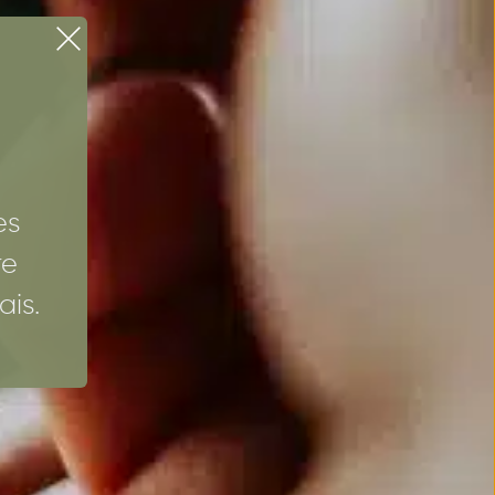
s 
e 
ais.