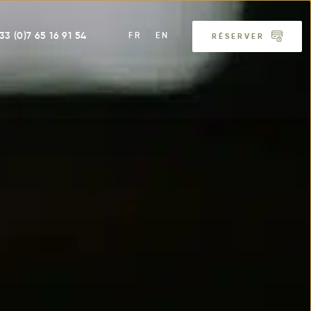
33 (0)7 65 16 91 54
FR
EN
RÉSERVER