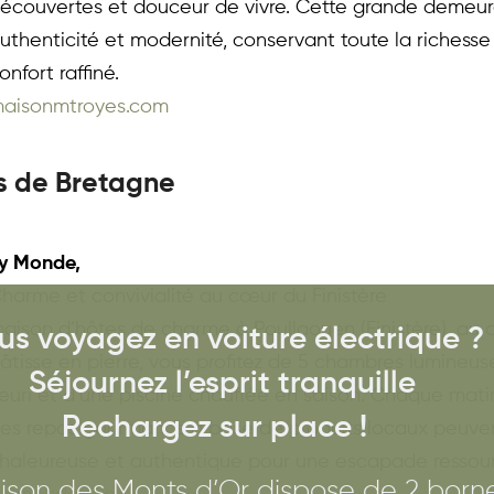
écouvertes et douceur de vivre. Cette grande demeu
uthenticité et modernité, conservant toute la richesse d
onfort raffiné.
aisonmtroyes.com
es de Bretagne
y Monde, 
harme et convivialité au cœur du Finistère
aison d’hôtes de charme à Poullaouen (Finistère), au 
us voyagez en voiture électrique ?
âtisse en pierre, vous profitez de 5 chambres lumineuse
Séjournez l’esprit tranquille
leuri et d’une piscine chauffée en saison. Chaque matin
Rechargez sur place ! 
es repas gourmands à base de produits locaux peuvent
haleureuse et authentique pour une escapade ressou
ison des Monts d’Or dispose de 2 borne