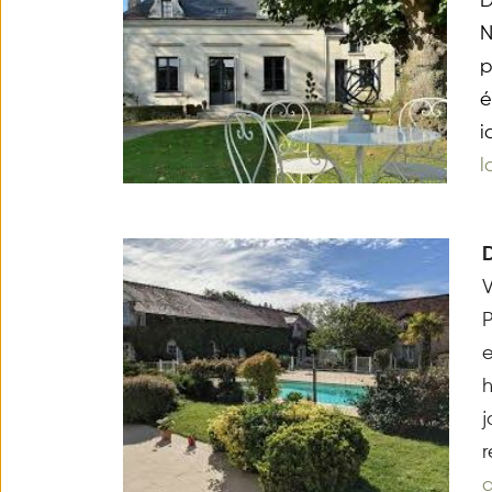
D
N
p
é
i
l
V
P
e
h
j
r