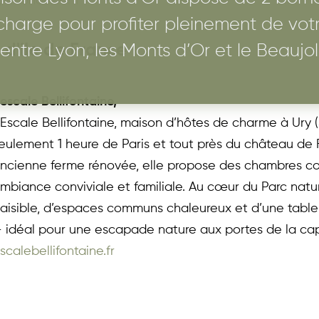
y-monde.com
charge pour profiter pleinement de votr
 d'ile de France
 entre Lyon, les Monts d’Or et le Beaujol
'escale Bellifontaine, 
’Escale Bellifontaine, maison d’hôtes de charme à Ury 
eulement 1 heure de Paris et tout près du château de F
ncienne ferme rénovée, elle propose des chambres conf
mbiance conviviale et familiale. Au cœur du Parc nature
aisible, d’espaces communs chaleureux et d’une table d’
 idéal pour une escapade nature aux portes de la cap
scalebellifontaine.fr