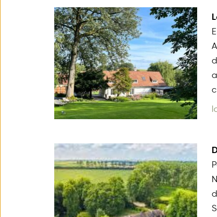
L
E
A
d
a
c
l
D
P
N
d
S