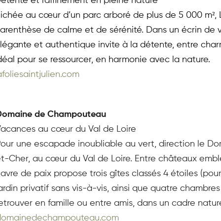
étente et raffinement en pleine nature
ichée au cœur d’un parc arboré de plus de 5 000 m², La
arenthèse de calme et de sérénité. Dans un écrin de 
légante et authentique invite à la détente, entre charm
déal pour se ressourcer, en harmonie avec la nature.
afoliesaintjulien.com
Domaine de Champouteau
acances au cœur du Val de Loire
our une escapade inoubliable au vert, direction le 
t-Cher, au cœur du Val de Loire. Entre châteaux embl
avre de paix propose trois gîtes classés 4 étoiles (pour
ardin privatif sans vis-à-vis, ainsi que quatre chambres
etrouver en famille ou entre amis, dans un cadre naturel
domainedechampouteau.com