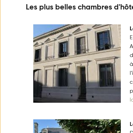
Les plus belles chambres d'hôt
L
E
A
d
à
l
c
p
l
L