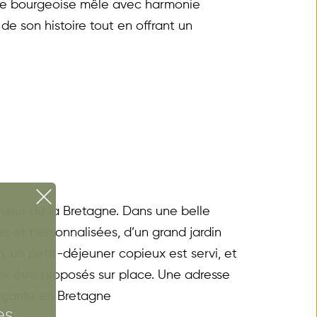
re bourgeoise mêle avec harmonie 
e son histoire tout en offrant un 
cœur de la Bretagne. Dans une belle 
s et personnalisées, d’un grand jardin 
, un petit-déjeuner copieux est servi, et 
 être proposés sur place. Une adresse 
rçante en Bretagne
s 