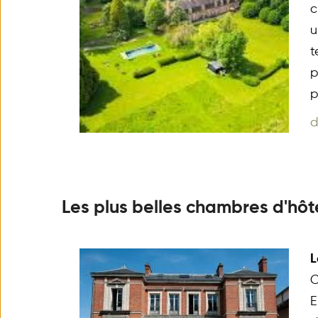
c
u
t
p
p
d
Les plus belles chambres d'hôt
L
C
E